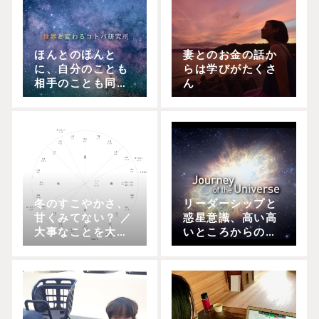
ほんとのほんと
妻とのお金の話か
に、自分のことも
らは学びがたくさ
相手のことも同じ
ん
くらい大切にする
って？
冬のすこやかさ、
リーダーシップと
甘くみてない？ ／
惑星意識、高い高
大事なことを大事
いところからの見
にするって、選択
方がもたらすエネ
の連続。
ルギー