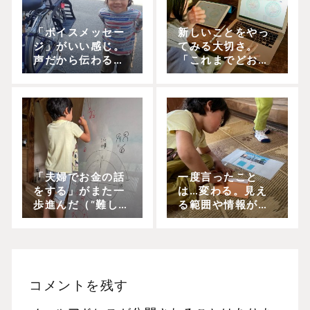
「ボイスメッセー
新しいことをやっ
ジ」がいい感じ。
てみる大切さ。
声だから伝わるこ
「これまでどお
とって、あるよ
り」を超えてい
ね。
く。
「夫婦でお金の話
一度言ったこと
をする」がまた一
は…変わる。見え
歩進んだ（“難しい
る範囲や情報が変
対話”の実践）
われば、そりゃ変
わる。
コメントを残す