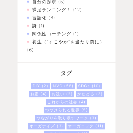
自分の探求
(5)
裸足ランニング！
(12)
言語化
(8)
詩
(1)
関係性コーチング
(1)
養生（“すこやか”を当たり前に）
(6)
タグ
DIY
(2)
NVC
(56)
SDGs
(10)
お産
(4)
お祝い
(2)
かたどる
(3)
これからの社会
(4)
つづけられる世界
(5)
つながりを取り戻すワーク
(3)
オーガナイズ
(3)
オーガニック
(11)