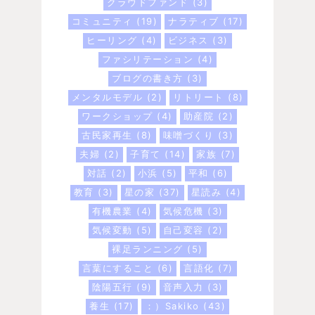
クラウドファンド
(3)
コミュニティ
(19)
ナラティブ
(17)
ヒーリング
(4)
ビジネス
(3)
ファシリテーション
(4)
ブログの書き方
(3)
メンタルモデル
(2)
リトリート
(8)
ワークショップ
(4)
助産院
(2)
古民家再生
(8)
味噌づくり
(3)
夫婦
(2)
子育て
(14)
家族
(7)
対話
(2)
小浜
(5)
平和
(6)
教育
(3)
星の家
(37)
星読み
(4)
有機農業
(4)
気候危機
(3)
気候変動
(5)
自己変容
(2)
裸足ランニング
(5)
言葉にすること
(6)
言語化
(7)
陰陽五行
(9)
音声入力
(3)
養生
(17)
：）Sakiko
(43)