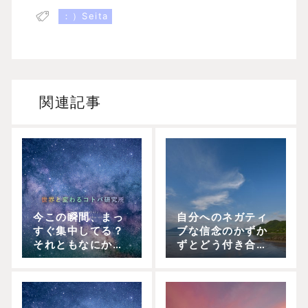
：）Seita
関連記事
今この瞬間、まっ
自分へのネガティ
すぐ集中してる？
ブな信念のかずか
それともなにかに
ずとどう付き合う
追われてる？集中
か
でいたいよね