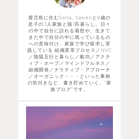
鹿児島に住むSeita, Sakikoと8歳の
息子の3人家族と猫1匹暮らし。日々
の中で自分に訪れる着想や、生きて
きた中で自分の中に残っているもの
への意味付け、家族で学び探求し実
践している 組織変革プロセス／NVC
／陰陽五行と暮らし／氣功／アクテ
ィブ・ホープ／マインドフルネス／
組織開発／ナラティブ・アプローチ
／オーガニック・・・といった事柄
の気付きなど、書き貯めていく、“家
族ブログ”です。