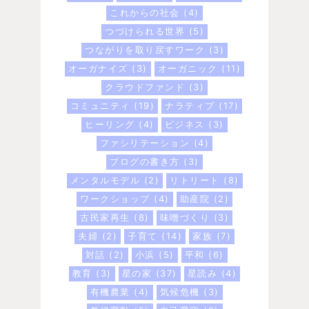
これからの社会
(4)
つづけられる世界
(5)
つながりを取り戻すワーク
(3)
オーガナイズ
(3)
オーガニック
(11)
クラウドファンド
(3)
コミュニティ
(19)
ナラティブ
(17)
ヒーリング
(4)
ビジネス
(3)
ファシリテーション
(4)
ブログの書き方
(3)
メンタルモデル
(2)
リトリート
(8)
ワークショップ
(4)
助産院
(2)
古民家再生
(8)
味噌づくり
(3)
夫婦
(2)
子育て
(14)
家族
(7)
対話
(2)
小浜
(5)
平和
(6)
教育
(3)
星の家
(37)
星読み
(4)
有機農業
(4)
気候危機
(3)