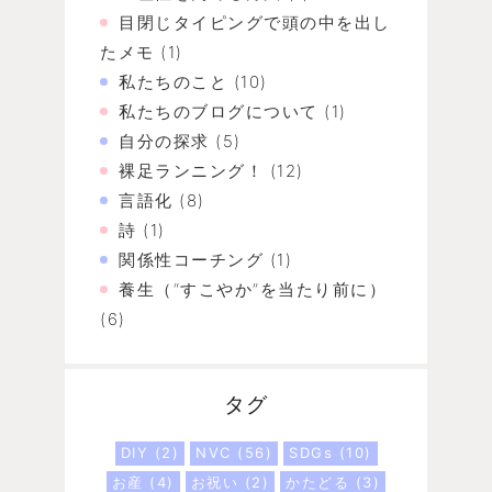
目閉じタイピングで頭の中を出し
たメモ
(1)
私たちのこと
(10)
私たちのブログについて
(1)
自分の探求
(5)
裸足ランニング！
(12)
言語化
(8)
詩
(1)
関係性コーチング
(1)
養生（“すこやか”を当たり前に）
(6)
タグ
DIY
(2)
NVC
(56)
SDGs
(10)
お産
(4)
お祝い
(2)
かたどる
(3)