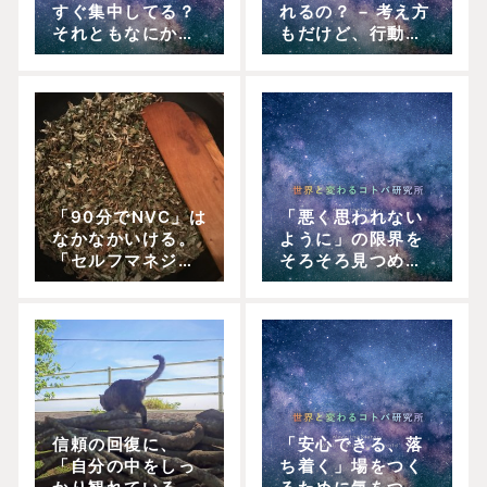
すぐ集中してる？
れるの？ − 考え方
それともなにかに
もだけど、行動が
追われてる？集中
ドライブになる。
でいたいよね
行動が大事。
「90分でNVC」は
「悪く思われない
なかなかいける。
ように」の限界を
「セルフマネジメ
そろそろ見つめよ
ント」の力を日常
う ／ まっすぐや
に。
る、だよね。
信頼の回復に、
「安心できる、落
「自分の中をしっ
ち着く」場をつく