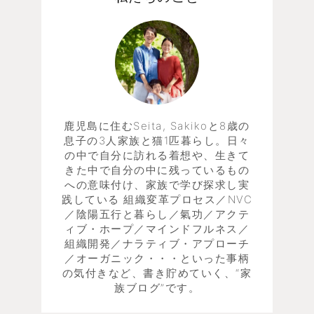
鹿児島に住むSeita, Sakikoと8歳の
息子の3人家族と猫1匹暮らし。日々
の中で自分に訪れる着想や、生きて
きた中で自分の中に残っているもの
への意味付け、家族で学び探求し実
践している 組織変革プロセス／NVC
／陰陽五行と暮らし／氣功／アクテ
ィブ・ホープ／マインドフルネス／
組織開発／ナラティブ・アプローチ
／オーガニック・・・といった事柄
の気付きなど、書き貯めていく、“家
族ブログ”です。