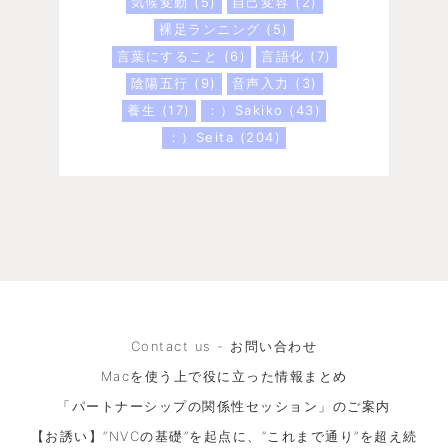
気候変動
(5)
自己変容
(2)
裸足ランニング
(5)
言葉にすること
(6)
言語化
(7)
陰陽五行
(9)
音声入力
(3)
養生
(17)
：）Sakiko
(43)
：）Seita
(204)
Contact us - お問い合わせ
Macを使う上で役に立った情報まとめ
「パートナーシップの関係性セッション」のご案内
【お誘い】“NVCの基礎”を起点に、“これまで通り”を超え続