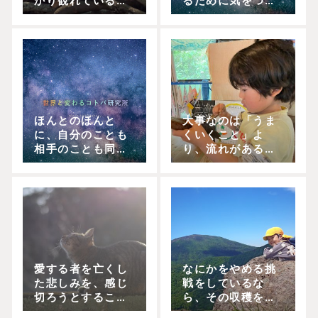
かり観れているこ
るために気をつけ
と」が本当に大切
ている言葉の選び
方
ほんとのほんと
大事なのは「うま
に、自分のことも
くいくこと」よ
相手のことも同じ
り、流れがあるこ
くらい大切にする
と
って？
愛する者を亡くし
なにかをやめる挑
た悲しみを、感じ
戦をしているな
切ろうとするこ
ら、その収穫をカ
と。
ウントするのは強