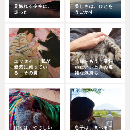
見惚れる夕空に、
美しさは、ひとを
走った
うごかす
エッセイ ｜ 私が
「猫をもう一度飼
健気に願ってい
いたい」ときの複
る、その質
雑な気持ち
ぼくは、やさしい
息子は、食べるこ