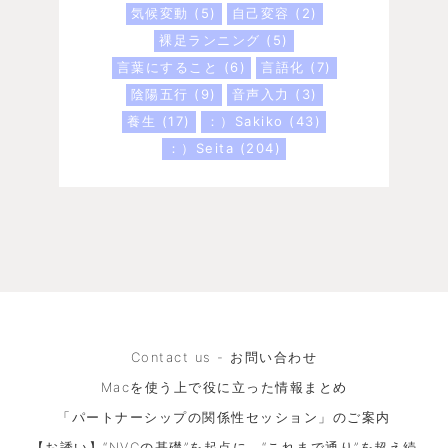
気候変動
(5)
自己変容
(2)
裸足ランニング
(5)
言葉にすること
(6)
言語化
(7)
陰陽五行
(9)
音声入力
(3)
養生
(17)
：）Sakiko
(43)
：）Seita
(204)
Contact us - お問い合わせ
Macを使う上で役に立った情報まとめ
「パートナーシップの関係性セッション」のご案内
【お誘い】“NVCの基礎”を起点に、“これまで通り”を超え続