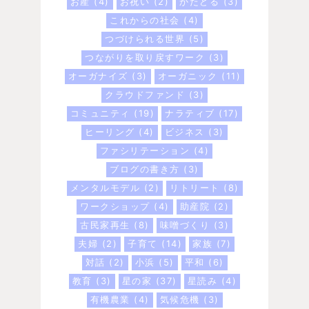
お産
(4)
お祝い
(2)
かたどる
(3)
これからの社会
(4)
つづけられる世界
(5)
つながりを取り戻すワーク
(3)
オーガナイズ
(3)
オーガニック
(11)
クラウドファンド
(3)
コミュニティ
(19)
ナラティブ
(17)
ヒーリング
(4)
ビジネス
(3)
ファシリテーション
(4)
ブログの書き方
(3)
メンタルモデル
(2)
リトリート
(8)
ワークショップ
(4)
助産院
(2)
古民家再生
(8)
味噌づくり
(3)
夫婦
(2)
子育て
(14)
家族
(7)
対話
(2)
小浜
(5)
平和
(6)
教育
(3)
星の家
(37)
星読み
(4)
有機農業
(4)
気候危機
(3)