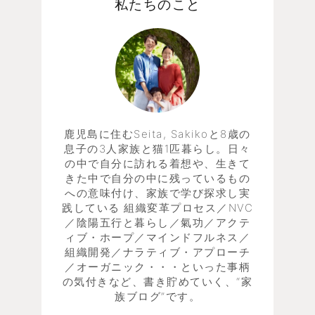
私たちのこと
鹿児島に住むSeita, Sakikoと8歳の
息子の3人家族と猫1匹暮らし。日々
の中で自分に訪れる着想や、生きて
きた中で自分の中に残っているもの
への意味付け、家族で学び探求し実
践している 組織変革プロセス／NVC
／陰陽五行と暮らし／氣功／アクテ
ィブ・ホープ／マインドフルネス／
組織開発／ナラティブ・アプローチ
／オーガニック・・・といった事柄
の気付きなど、書き貯めていく、“家
族ブログ”です。