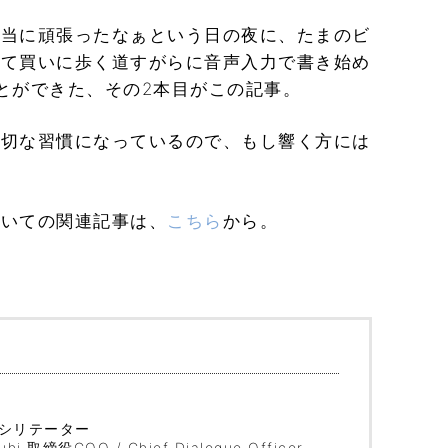
本当に頑張ったなぁという日の夜に、たまのビ
って買いに歩く道すがらに音声入力で書き始め
とができた、その2本目がこの記事。
大切な習慣になっているので、もし響く方には
ついての関連記事は、
こちら
から。
。
シリテーター
 取締役COO / Chief Dialogue Officer