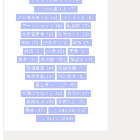
ファシリテーション
(4)
ブログの書き方
(3)
メンタルモデル
(2)
リトリート
(8)
ワークショップ
(4)
助産院
(2)
古民家再生
(8)
味噌づくり
(3)
夫婦
(2)
子育て
(14)
家族
(7)
対話
(2)
小浜
(5)
平和
(6)
教育
(3)
星の家
(37)
星読み
(4)
有機農業
(4)
気候危機
(3)
気候変動
(5)
自己変容
(2)
裸足ランニング
(5)
言葉にすること
(6)
言語化
(7)
陰陽五行
(9)
音声入力
(3)
養生
(17)
：）Sakiko
(43)
：）Seita
(204)