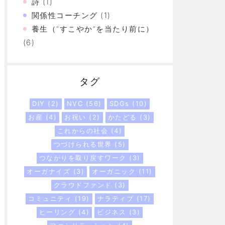
詩
(1)
関係性コーチング
(1)
養生（“すこやか”を当たり前に）
(6)
タグ
DIY
(2)
NVC
(56)
SDGs
(10)
お産
(4)
お祝い
(2)
かたどる
(3)
これからの社会
(4)
つづけられる世界
(5)
つながりを取り戻すワーク
(3)
オーガナイズ
(3)
オーガニック
(11)
クラウドファンド
(3)
コミュニティ
(19)
ナラティブ
(17)
ヒーリング
(4)
ビジネス
(3)