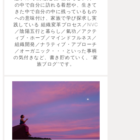
の中で自分に訪れる着想や、生きて
きた中で自分の中に残っているもの
への意味付け、家族で学び探求し実
践している 組織変革プロセス／NVC
／陰陽五行と暮らし／氣功／アクテ
ィブ・ホープ／マインドフルネス／
組織開発／ナラティブ・アプローチ
／オーガニック・・・といった事柄
の気付きなど、書き貯めていく、“家
族ブログ”です。