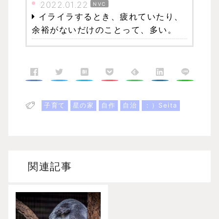
2022.01.22
NVC
イライラするとき、疲れていたり、
余裕がないだけのことって、多い。
子育て
星の家
自作
自治
：）Seita
関連記事