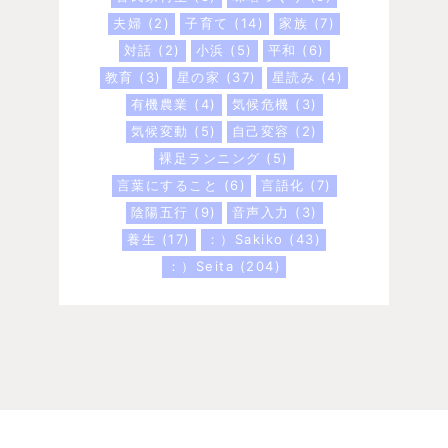
夫婦
(2)
子育て
(14)
家族
(7)
対話
(2)
小浜
(5)
平和
(6)
教育
(3)
星の家
(37)
星読み
(4)
有機農業
(4)
気候危機
(3)
気候変動
(5)
自己変容
(2)
裸足ランニング
(5)
言葉にすること
(6)
言語化
(7)
陰陽五行
(9)
音声入力
(3)
養生
(17)
：）Sakiko
(43)
：）Seita
(204)