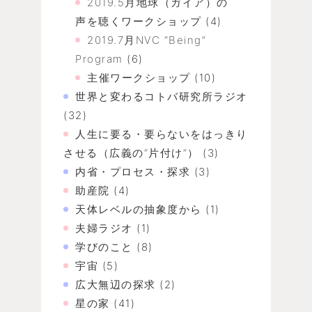
2019.5月地球（ガイア）の
声を聴くワークショップ
(4)
2019.7月NVC “Being”
Program
(6)
主催ワークショップ
(10)
世界と変わるコトバ研究所ラジオ
(32)
人生に要る・要らないをはっきり
させる（広義の“片付け”）
(3)
内省・プロセス・探求
(3)
助産院
(4)
天体レベルの抽象度から
(1)
夫婦ラジオ
(1)
学びのこと
(8)
宇宙
(5)
広大無辺の探求
(2)
星の家
(41)